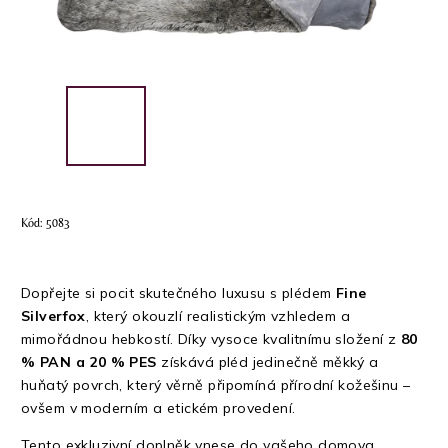
Kód:
5083
Dopřejte si pocit skutečného luxusu s plédem
Fine
Silverfox
, který okouzlí realistickým vzhledem a
mimořádnou hebkostí. Díky vysoce kvalitnímu složení z
80
% PAN a 20 % PES
získává pléd jedinečně měkký a
huňatý povrch, který věrně připomíná přírodní kožešinu –
ovšem v moderním a etickém provedení.
Tento exkluzivní doplněk vnese do vašeho domova