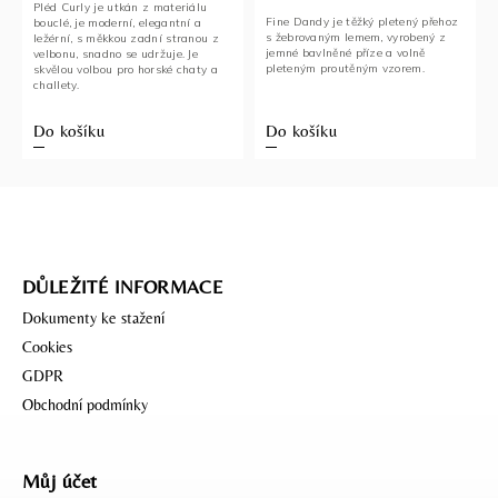
Pléd Curly je utkán z materiálu
Fine Dandy je těžký pletený přehoz
bouclé, je moderní, elegantní a
s žebrovaným lemem, vyrobený z
ležérní, s měkkou zadní stranou z
jemné bavlněné příze a volně
velbonu, snadno se udržuje. Je
pleteným proutěným vzorem.
skvělou volbou pro horské chaty a
challety.
Do košíku
Do košíku
DŮLEŽITÉ INFORMACE
Dokumenty ke stažení
Cookies
GDPR
Obchodní podmínky
Můj účet