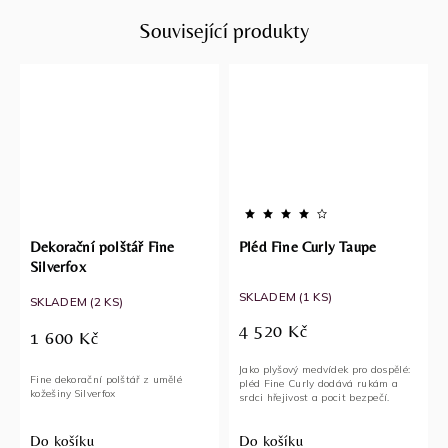
Související produkty
Dekorační polštář Fine
Pléd Fine Curly Taupe
Silverfox
SKLADEM
(1 KS)
SKLADEM
(2 KS)
4 520 Kč
1 600 Kč
Jako plyšový medvídek pro dospělé:
Fine dekorační polštář z umělé
pléd Fine Curly dodává rukám a
kožešiny Silverfox
srdci hřejivost a pocit bezpečí.
Do košíku
Do košíku