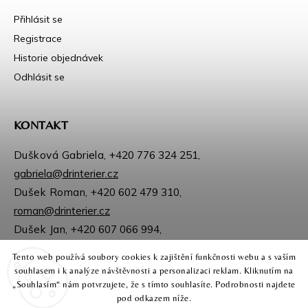
Přihlásit se
Registrace
Historie objednávek
Odhlásit se
KONTAKT
Dušková Gabriela,
+420 776 324 251
,
gabriela@drinterier.cz
Dušek Roman,
+420 602 479 310
,
roman@drinterier.cz
Dušek Jan,
+420 607 066 994
,
jan@drinterier.cz
Tento web používá soubory cookies k zajištění funkčnosti webu a s vaším
Sledujte nás na Facebooku
souhlasem i k analýze návštěvnosti a personalizaci reklam. Kliknutím na
Instagram
„Souhlasím“ nám potvrzujete, že s tímto souhlasíte. Podrobnosti najdete
pod odkazem níže.