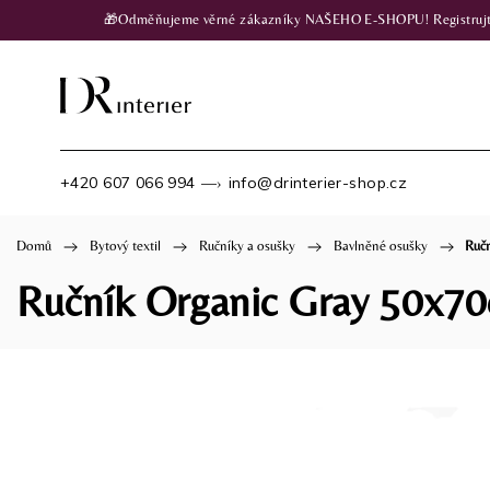
🎁Odměňujeme věrné zákazníky NAŠEHO E-SHOPU! Registrujte se
+420 607 066 994
info@drinterier-shop.cz
—›
Domů
/
Bytový textil
/
Ručníky a osušky
/
Bavlněné osušky
/
Ruč
Ručník Organic Gray 50x7