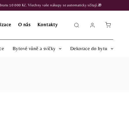
atu 10 000 Kč. Všechny vaše nákupy se automaticky sčítají.🎁
izace
O nás
Kontakty
ce
Bytové vůně a svíčky
Dekorace do bytu