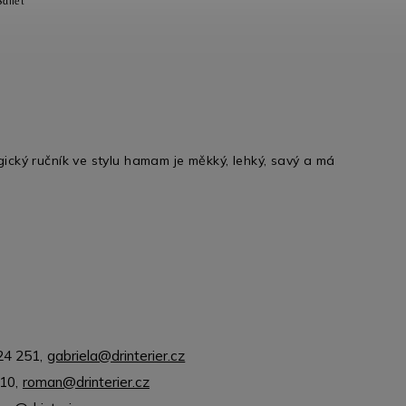
Sdílet
cký ručník ve stylu hamam je měkký, lehký, savý a má
24 251
,
gabriela@drinterier.cz
310
,
roman@drinterier.cz