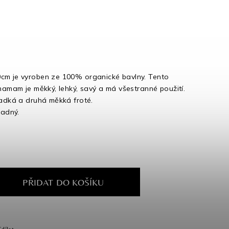
cm je vyroben ze 100% organické bavlny. Tento
 hamam je měkký, lehký, savý a má všestranné použití.
ladká a druhá měkká froté.
ladný.
PŘIDAT DO KOŠÍKU