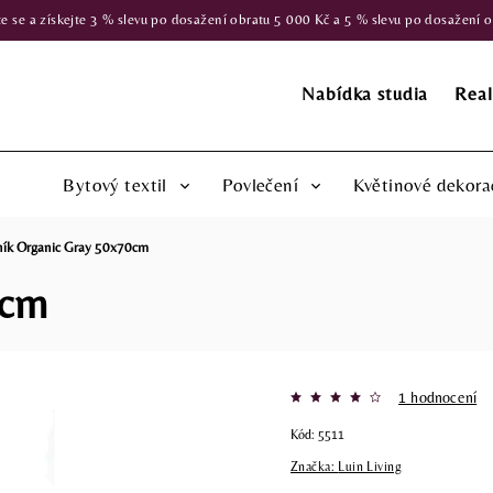
 a získejte 3 % slevu po dosažení obratu 5 000 Kč a 5 % slevu po dosažení obr
Nabídka studia
Real
Bytový textil
Povlečení
Květinové dekora
ník Organic Gray 50x70cm
0cm
1 hodnocení
Kód:
5511
Značka:
Luin Living