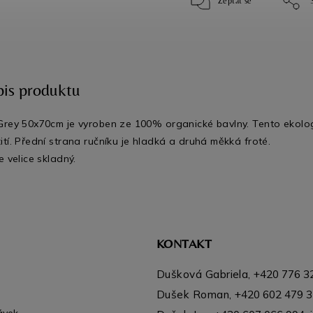
Zeptat se
pis produktu
Grey 50x70cm je vyroben ze 100% organické bavlny. Tento ekologi
tí. Přední strana ručníku je hladká a druhá měkká froté.
e velice skladný.
KONTAKT
Dušková Gabriela,
+420 776 3
Dušek Roman,
+420 602 479 