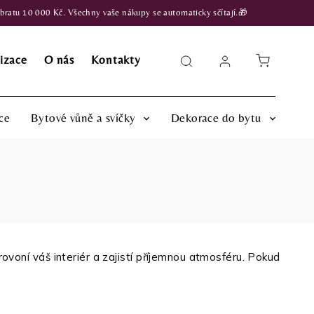
atu 10 000 Kč. Všechny vaše nákupy se automaticky sčítají.🎁
izace
O nás
Kontakty
ce
Bytové vůně a svíčky
Dekorace do bytu
ovoní váš interiér a zajistí příjemnou atmosféru. Pokud