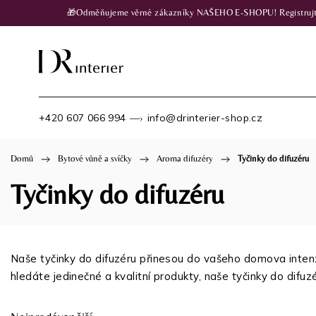
🎁Odměňujeme věrné zákazníky NAŠEHO E-SHOPU! Registrujte se
+420 607 066 994
info@drinterier-shop.cz
—›
Domů
/
Bytové vůně a svíčky
/
Aroma difuzéry
/
Tyčinky do difuzéru
Tyčinky do difuzéru
Naše tyčinky do difuzéru přinesou do vašeho domova intenziv
hledáte jedinečné a kvalitní produkty, naše tyčinky do difuz