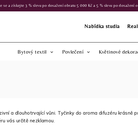
 a získejte 3 % slevu po dosažení obratu 5 000 Kč a 5 % slevu po dosažení obr
Nabídka studia
Real
Bytový textil
Povlečení
Květinové dekora
ní a dlouhotrvající vůni. Tyčinky do aroma difuzéru krásně pr
éru vás určitě nezklamou.