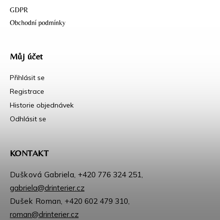
GDPR
Obchodní podmínky
Můj účet
Přihlásit se
Registrace
Historie objednávek
Odhlásit se
KONTAKT
Dušková Gabriela,
+420 776 324 251
,
gabriela@drinterier.cz
Dušek Roman,
+420 602 479 310
,
roman@drinterier.cz