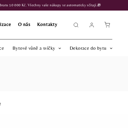
atu 10 000 Kč. Všechny vaše nákupy se automaticky sčítají.🎁
izace
O nás
Kontakty
ce
Bytové vůně a svíčky
Dekorace do bytu
o