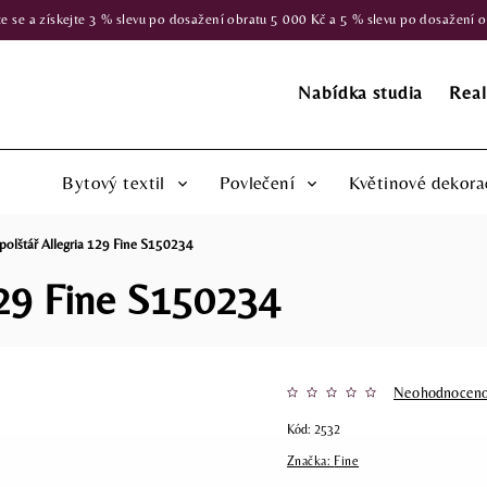
 a získejte 3 % slevu po dosažení obratu 5 000 Kč a 5 % slevu po dosažení obr
Nabídka studia
Real
Bytový textil
Povlečení
Květinové dekora
 polštář Allegria 129 Fine S150234
 129 Fine S150234
Neohodnocen
Kód:
2532
Značka:
Fine