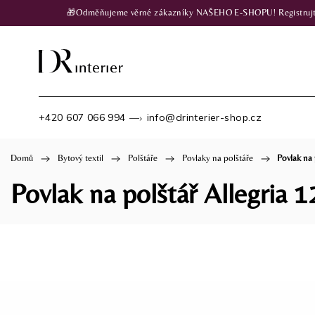
🎁Odměňujeme věrné zákazníky NAŠEHO E-SHOPU! Registrujte se
+420 607 066 994
info@drinterier-shop.cz
—›
Domů
/
Bytový textil
/
Polštáře
/
Povlaky na polštáře
/
Povlak na
Povlak na polštář Allegria