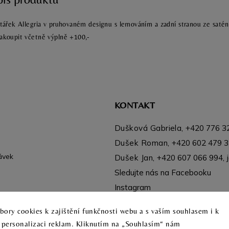
tářek Allegria v pruhovaném designu s lemováním a zadní stranou ze saté
akoupit včetně výplně +100,-
KONTAKT
Dušková Gabriela,
+420 776 3
Dušek Roman,
+420 602 479 
ávek
Dušek Jan,
+420 607 066 994
,
Sledujte nás na Facebooku
Instagram
ory cookies k zajištění funkčnosti webu a s vaším souhlasem i k
a personalizaci reklam. Kliknutím na „Souhlasím“ nám