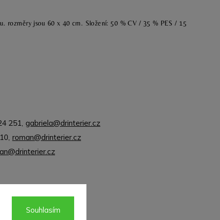
nu. rozměry jsou 60 x 40 cm. Složení: 50 % CV / 35 % PES / 15
24 251
,
gabriela@drinterier.cz
310
,
roman@drinterier.cz
jan@drinterier.cz
Souhlasím