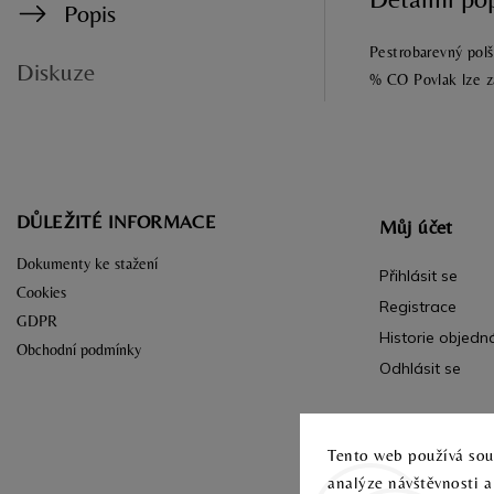
Popis
Pestrobarevný polš
Diskuze
% CO Povlak lze z
DŮLEŽITÉ INFORMACE
Můj účet
Dokumenty ke stažení
Přihlásit se
Cookies
Registrace
GDPR
Historie objedn
Obchodní podmínky
Odhlásit se
Tento web používá soub
analýze návštěvnosti 