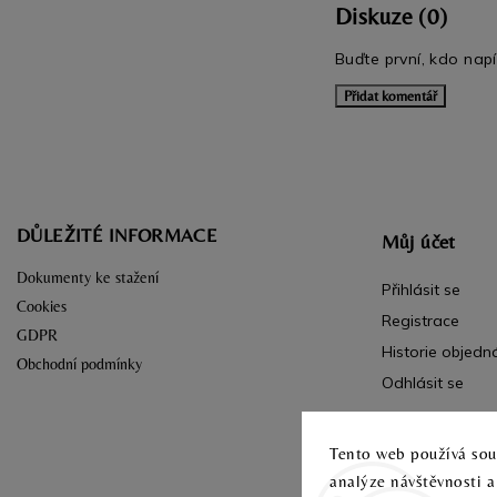
Diskuze (0)
Buďte první, kdo napí
Přidat komentář
DŮLEŽITÉ INFORMACE
Můj účet
Dokumenty ke stažení
Přihlásit se
Cookies
Registrace
GDPR
Historie objedn
Obchodní podmínky
Odhlásit se
Tento web používá soub
analýze návštěvnosti 