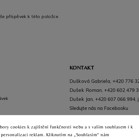
še příspěvek k této položce.
KONTAKT
Dušková Gabriela,
+420 776 3
Dušek Roman,
+420 602 479 
ávek
Dušek Jan,
+420 607 066 994
,
Sledujte nás na Facebooku
Instagram
ory cookies k zajištění funkčnosti webu a s vaším souhlasem i k
a personalizaci reklam. Kliknutím na „Souhlasím“ nám