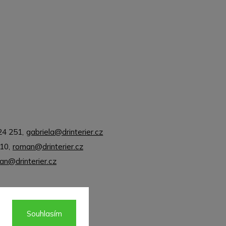
24 251
,
gabriela@drinterier.cz
310
,
roman@drinterier.cz
jan@drinterier.cz
Souhlasím