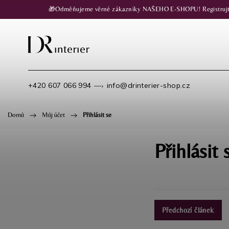
🎁Odměňujeme věrné zákazníky NAŠEHO E-SHOPU! Registrujte se
+420 607 066 994
info@drinterier-shop.cz
—›
Domů
/
Můj účet
/
Přihlásit se
Přihlásit 
Předchozí článek