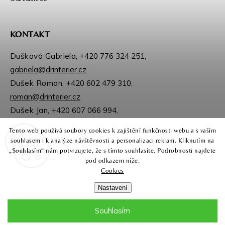
KONTAKT
Dušková Gabriela,
+420 776 324 251
,
gabriela@drinterier.cz
Dušek Roman,
+420 602 479 310
,
roman@drinterier.cz
Dušek Jan,
+420 607 066 994
,
jan@drinterier.cz
Tento web používá soubory cookies k zajištění funkčnosti webu a s vaším
Sledujte nás na Facebooku
souhlasem i k analýze návštěvnosti a personalizaci reklam. Kliknutím na
Instagram
„Souhlasím“ nám potvrzujete, že s tímto souhlasíte. Podrobnosti najdete
pod odkazem níže.
Cookies
Nastavení
Souhlasím
🎁Odměňujeme věrné zákazníky NAŠEHO E-SHOPU!
Registrujte se a získejte 3 % slevu po dosažení obratu 5