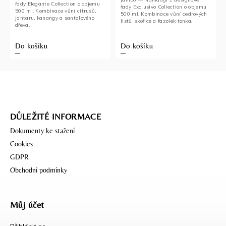
řady Elegante Collection o objemu
řady Exclusivo Collection o objemu
500 ml. Kombinace vůní citrusů,
500 ml. Kombinace vůní cedrových
jantaru, kanangy a santalového
listů, skořice a fazolek tonka.
dřeva.
Do košíku
Do košíku
DŮLEŽITÉ INFORMACE
Dokumenty ke stažení
Cookies
GDPR
Obchodní podmínky
Můj účet