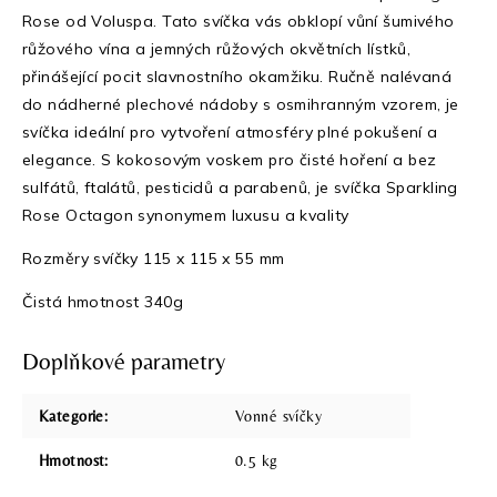
Rose od Voluspa. Tato svíčka vás obklopí vůní šumivého
růžového vína a jemných růžových okvětních lístků,
přinášející pocit slavnostního okamžiku. Ručně nalévaná
do nádherné plechové nádoby s osmihranným vzorem, je
svíčka ideální pro vytvoření atmosféry plné pokušení a
elegance. S kokosovým voskem pro čisté hoření a bez
sulfátů, ftalátů, pesticidů a parabenů, je svíčka Sparkling
Rose Octagon synonymem luxusu a kvality
Rozměry svíčky 115 x 115 x 55 mm
Čistá hmotnost 340g
Doplňkové parametry
Kategorie
:
Vonné svíčky
Hmotnost
:
0.5 kg