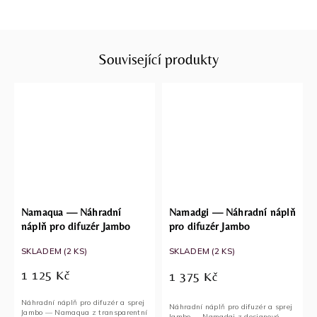
Související produkty
Namaqua — Náhradní
Namadgi — Náhradní náplň
náplň pro difuzér Jambo
pro difuzér Jambo
SKLADEM
(2 KS)
SKLADEM
(2 KS)
1 125 Kč
1 375 Kč
Náhradní náplň pro difuzér a sprej
Náhradní náplň pro difuzér a sprej
Jambo — Namaqua z transparentní
Jambo — Namadgi z designové