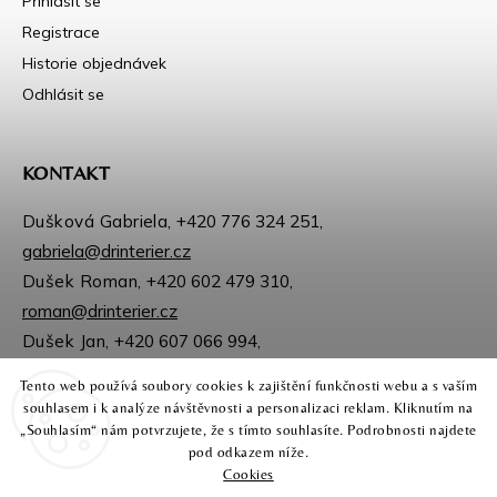
Přihlásit se
Registrace
Historie objednávek
Odhlásit se
KONTAKT
Dušková Gabriela,
+420 776 324 251
,
gabriela@drinterier.cz
Dušek Roman,
+420 602 479 310
,
roman@drinterier.cz
Dušek Jan,
+420 607 066 994
,
jan@drinterier.cz
Tento web používá soubory cookies k zajištění funkčnosti webu a s vaším
Sledujte nás na Facebooku
souhlasem i k analýze návštěvnosti a personalizaci reklam. Kliknutím na
Instagram
„Souhlasím“ nám potvrzujete, že s tímto souhlasíte. Podrobnosti najdete
pod odkazem níže.
Cookies