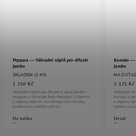
Peppara — Náhradní náplň pro difuzér
Konoko — N
Jambo
Jambo
SKLADEM
(2 KS)
NA DOTA
1 250 Kč
1 375 Kč
Náhradní náplň pro difuzér a sprej Jambo —
Náhradní náp
Peppara z černobílé řady Prestigio Collection
Konoko z des
o objemu 500 ml. Kombinace vůní limetky,
o objemu 50
kardamonu a bílého pižma.
Do košíku
Detail