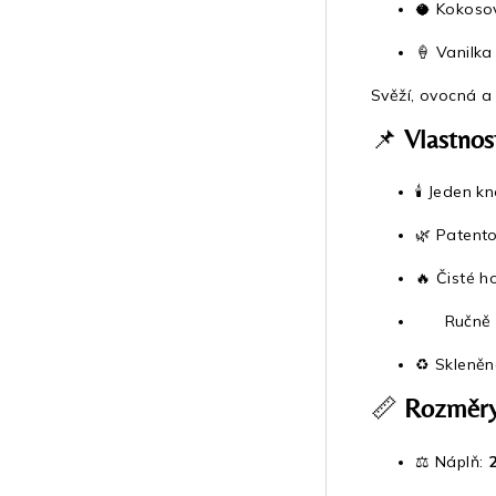
🥥 Kokoso
🍦 Vanilka
Svěží, ovocná a
📌
Vlastnos
🕯️ Jeden k
🌿 Patent
🔥 Čisté h
Ručně v
♻️ Skleněn
📏
Rozměry
⚖️ Náplň: