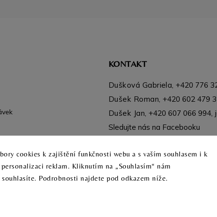
KONTAKT
Dušková Gabriela,
+420 776 3
Dušek Roman,
+420 602 479 
ávek
Dušek Jan,
+420 607 066 994
,
Sledujte nás na Facebooku
Instagram
ory cookies k zajištění funkčnosti webu a s vaším souhlasem i k
a personalizaci reklam. Kliknutím na „Souhlasím“ nám
o souhlasíte. Podrobnosti najdete pod odkazem níže.
Copyright 2026
DR interier
. Všechna práva vyhrazena.
Grafický návrh vytvořil a nakódoval
Černé Káče