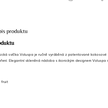
pis produktu
oduktu
asická svíčka Voluspa je ručně vyráběná z patentované kokosové v
hoření. Elegantní skleněná nádoba s ikonickým designem Voluspa 
 fruit