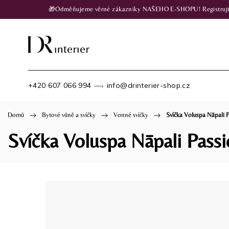
🎁Odměňujeme věrné zákazníky NAŠEHO E-SHOPU! Registrujte se
+420 607 066 994
info@drinterier-shop.cz
—›
Domů
/
Bytové vůně a svíčky
/
Vonné svíčky
/
Svíčka Voluspa Nāpali P
Svíčka Voluspa Nāpali Passi