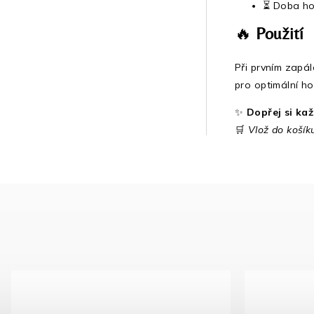
⏳ Doba ho
🔥
Použití
Při prvním zapál
pro optimální hoř
✨
Dopřej si ka
🛒
Vlož do košíku