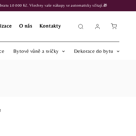
atu 10 000 Kč. Všechny vaše nákupy se automaticky sčítají.🎁
izace
O nás
Kontakty
ce
Bytové vůně a svíčky
Dekorace do bytu
o