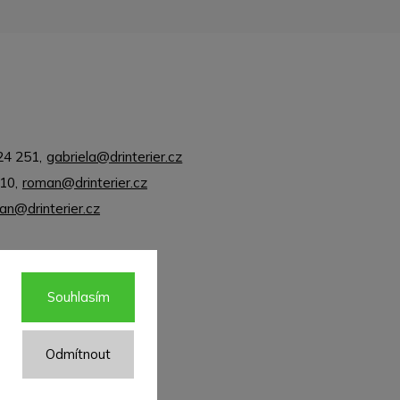
24 251
,
gabriela@drinterier.cz
310
,
roman@drinterier.cz
jan@drinterier.cz
Souhlasím
Odmítnout