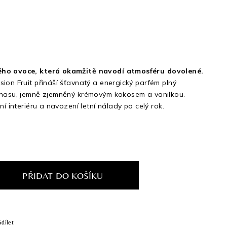
ého ovoce, která okamžitě navodí atmosféru dovolené.
ion Fruit přináší šťavnatý a energický parfém plný
anasu, jemně zjemněný krémovým kokosem a vanilkou.
ní interiéru a navození letní nálady po celý rok.
PŘIDAT DO KOŠÍKU
Sdílet