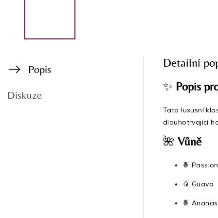
Detailní po
Popis
✨
Popis pr
Diskuze
Tato luxusní kl
dlouhotrvající 
🌺
Vůně
🍍 Passion
🥭 Guava
🍍 Ananas