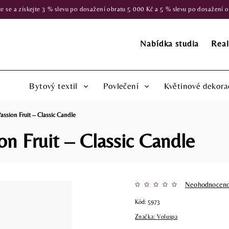
 a získejte 3 % slevu po dosažení obratu 5 000 Kč a 5 % slevu po dosažení obr
Nabídka studia
Real
Bytový textil
Povlečení
Květinové dekora
assion Fruit – Classic Candle
on Fruit – Classic Candle
Neohodnocen
Kód:
5973
Značka:
Voluspa