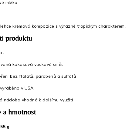
vé mléko
 lehce krémová kompozice s výrazně tropickým charakterem.
ti produktu
not
ovaná kokosová vosková směs
oření bez ftalátů, parabenů a sulfátů
yráběno v USA
á nádoba vhodná k dalšímu využití
 a hmotnost
255 g