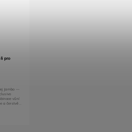
ň pro
rej Jambo —
clusivo
binace vůní
e a čerstvě...