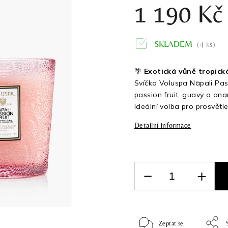
1 190 Kč
SKLADEM
(4 ks)
🌴
Exotická vůně tropick
Svíčka Voluspa Nāpali Pass
passion fruit, guavy a an
Ideální volba pro prosvětle
Detailní informace
Zeptat se