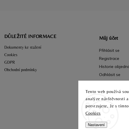
DŮLEŽITÉ INFORMACE
Můj účet
Dokumenty ke stažení
Přihlásit se
Cookies
Registrace
GDPR
Historie objedn
Obchodní podmínky
Odhlásit se
Tento web používá soub
analýze návštěvnosti 
potvrzujete, že s tímt
Cookies
Nastavení