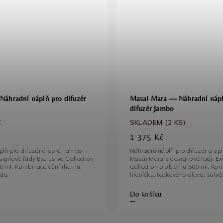
áhradní náplň pro difuzér
Masai Mara — Náhradní nápl
difuzér Jambo
Z
SKLADEM
(2 KS)
1 375 Kč
lň pro difuzér a sprej Jambo —
Náhradní náplň pro difuzér a sp
ignové řady Exclusivo Collection
Masai Mara z designové řady Ex
0 ml. Kombinace vůní rhumu,
Collection o objemu 500 ml. Kom
šafránu a oudu.
hřebíčku, teakového dřeva, šalvěj
Do košíku