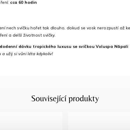
ření:
cca 60 hodin
ení nech svíčku hořet tak dlouho, dokud se vosk nerozpustí až k
ení a delší životnost svíčky.
ždodenní dávku tropického luxusu se svíčkou Voluspa Nāpali
 a užij si vůni léta kdykoliv!
Související produkty