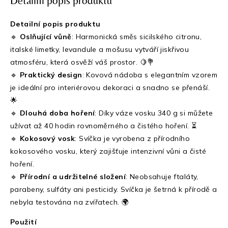
Detailní popis produktu
Detailní popis produktu
🔹
Oslňující vůně
: Harmonická směs sicilského citronu,
italské limetky, levandule a mošusu vytváří jiskřivou
atmosféru, která osvěží váš prostor. 🍋💐
🔹
Praktický design
: Kovová nádoba s elegantním vzorem
je ideální pro interiérovou dekoraci a snadno se přenáší.
🌟
🔹
Dlouhá doba hoření
: Díky váze vosku 340 g si můžete
užívat až 40 hodin rovnoměrného a čistého hoření. ⏳
🔹
Kokosový vosk
: Svíčka je vyrobena z přírodního
kokosového vosku, který zajišťuje intenzivní vůni a čisté
hoření.
🔹
Přírodní a udržitelné složení
: Neobsahuje ftaláty,
parabeny, sulfáty ani pesticidy. Svíčka je šetrná k přírodě a
nebyla testována na zvířatech. 🌍
Použití