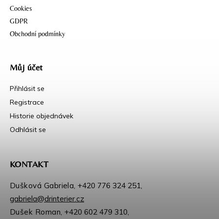
Cookies
GDPR
Obchodní podmínky
Můj účet
Přihlásit se
Registrace
Historie objednávek
Odhlásit se
KONTAKT
Dušková Gabriela,
+420 776 324 251
,
gabriela@drinterier.cz
Dušek Roman,
+420 602 479 310
,