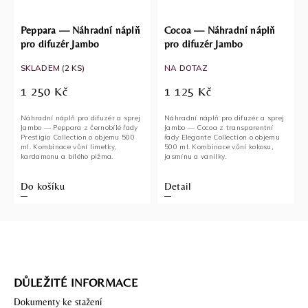
Peppara — Náhradní náplň
Cocoa — Náhradní náplň
pro difuzér Jambo
pro difuzér Jambo
SKLADEM
(2 KS)
NA DOTAZ
1 250 Kč
1 125 Kč
Náhradní náplň pro difuzér a sprej
Náhradní náplň pro difuzér a sprej
Jambo — Peppara z černobílé řady
Jambo — Cocoa z transparentní
Prestigio Collection o objemu 500
řady Elegante Collection o objemu
ml. Kombinace vůní limetky,
500 ml. Kombinace vůní kokosu,
kardamonu a bílého pižma.
jasmínu a vanilky.
Do košíku
Detail
DŮLEŽITÉ INFORMACE
Dokumenty ke stažení