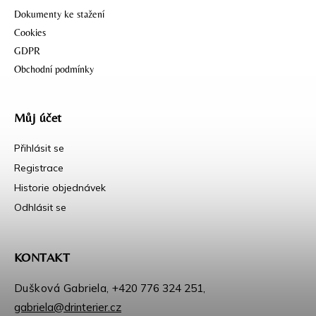
Dokumenty ke stažení
Cookies
GDPR
Obchodní podmínky
Můj účet
Přihlásit se
Registrace
Historie objednávek
Odhlásit se
KONTAKT
Dušková Gabriela,
+420 776 324 251
,
gabriela@drinterier.cz