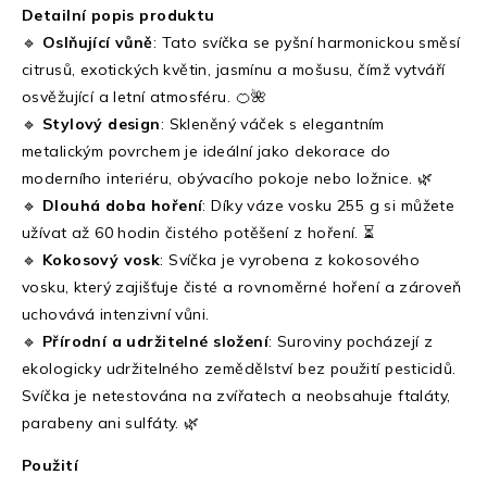
Detailní popis produktu
🔹
Oslňující vůně
: Tato svíčka se pyšní harmonickou směsí
citrusů, exotických květin, jasmínu a mošusu, čímž vytváří
osvěžující a letní atmosféru. 🍊🌺
🔹
Stylový design
: Skleněný váček s elegantním
metalickým povrchem je ideální jako dekorace do
moderního interiéru, obývacího pokoje nebo ložnice. 🌿
🔹
Dlouhá doba hoření
: Díky váze vosku 255 g si můžete
užívat až 60 hodin čistého potěšení z hoření. ⏳
🔹
Kokosový vosk
: Svíčka je vyrobena z kokosového
vosku, který zajišťuje čisté a rovnoměrné hoření a zároveň
uchovává intenzivní vůni.
🔹
Přírodní a udržitelné složení
: Suroviny pocházejí z
ekologicky udržitelného zemědělství bez použití pesticidů.
Svíčka je netestována na zvířatech a neobsahuje ftaláty,
parabeny ani sulfáty. 🌿
Použití