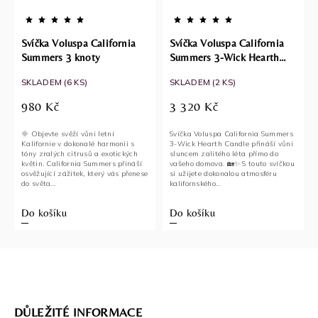
Svíčka Voluspa California
Svíčka Voluspa California
Summers 3 knoty
Summers 3-Wick Hearth
Candle
SKLADEM
(6 KS)
SKLADEM
(2 KS)
980 Kč
3 320 Kč
🌞 Objevte svěží vůni letní
Svíčka Voluspa California Summers
Kalifornie v dokonalé harmonii s
3-Wick Hearth Candle přináší vůni
tóny zralých citrusů a exotických
sluncem zalitého léta přímo do
květin. California Summers přináší
vašeho domova. 🏡✨ S touto svíčkou
osvěžující zážitek, který vás přenese
si užijete dokonalou atmosféru
do světa...
kalifornského...
Do košíku
Do košíku
DŮLEŽITÉ INFORMACE