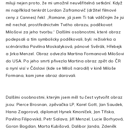
miluji nejen proto, že mi umožnil neuvěřitelná setkání. Když
mi například tenkrát Lordan Zaframovič (držitel filmové
ceny z Cannes) řekl: „Romane, já jsem Ti tak vděčným že jsi
mě nechal, prostřednictvím Tvého obrazu, poděkovat
Milošovi za jeho tvorbu.“ Dalšími osobnostmi, které obraz
podepsali a tím symbolicky poděkovali, byli: režisérka a
scénáristka Pavlína Moskalyková, pánové Svěrák, Hřebejk
a Jirka Menzel. Obraz odvezla Martina Formanová Milošovi
do USA. Po jeho smrti přivezla Martina obraz zpět do ČR
a nyní visí v Čáslavi (kde se Miloš narodil) v kině Miloše
Formana, kam jsme obraz darovali.
Dalšími osobnostmi, kterým jsem měl tu čest vytvořit obraz
jsou: Pierce Brosnan, zpěvačka LP, Karel Gott, Jan Saudek,
Hana Zagorová, diplomat Hynek Kmoníček, Jan Tříska,
Pavlína Filipovská, Petr Salava, Jiří Menzel, Lucie Borhyová,
Goran Bogdan, Marta Kubišová, Dalibor Janda, Zdeněk