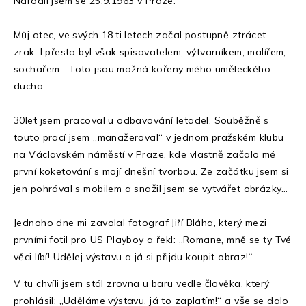
Narodil jsem se 25.9.1963 v Praze.
Můj otec, ve svých 18.ti letech začal postupně ztrácet
zrak. I přesto byl však spisovatelem, výtvarníkem, malířem,
sochařem… Toto jsou možná kořeny mého uměleckého
ducha.
30let jsem pracoval u odbavování letadel. Souběžně s
touto prací jsem „manažeroval“ v jednom pražském klubu
na Václavském náměstí v Praze, kde vlastně začalo mé
první koketování s mojí dnešní tvorbou. Ze začátku jsem si
jen pohrával s mobilem a snažil jsem se vytvářet obrázky…
Jednoho dne mi zavolal fotograf Jiří Bláha, který mezi
prvními fotil pro US Playboy a řekl: „Romane, mně se ty Tvé
věci líbí! Udělej výstavu a já si přijdu koupit obraz!“
V tu chvíli jsem stál zrovna u baru vedle člověka, který
prohlásil: „Uděláme výstavu, já to zaplatím!“ a vše se dalo