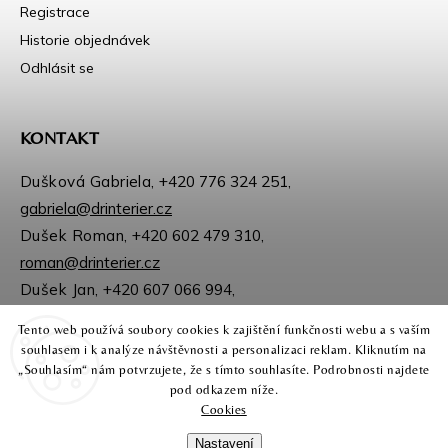
Registrace
Historie objednávek
Odhlásit se
KONTAKT
Dušková Gabriela,
+420 776 324 251
,
gabriela@drinterier.cz
Dušek Roman,
+420 602 479 310
,
roman@drinterier.cz
Dušek Jan,
+420 607 066 994
,
jan@drinterier.cz
Tento web používá soubory cookies k zajištění funkčnosti webu a s vaším
Sledujte nás na Facebooku
souhlasem i k analýze návštěvnosti a personalizaci reklam. Kliknutím na
Instagram
„Souhlasím“ nám potvrzujete, že s tímto souhlasíte. Podrobnosti najdete
pod odkazem níže.
Cookies
Nastavení