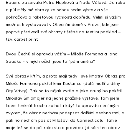
Bauera zazpívala Petra Hapková a Naďa Válová. Do roka
a půl měly mé obrazy za sebou sedm výstav a vše
pokračovalo raketovou rychlostí dopředu. Velmi si vážím
možnosti vystavovat v Obecním domě v Praze, kde jsem
poprvé předvedl své obrazy tištěné na textilní podklad –
tzv. carpet print.
Dvou Čechů si opravdu vážím – Miloše Formana a Jana
Saudka - v mých očích jsou to "páni umělci“.
Své obrazy křtím, a proto mají tedy i své kmotry. Obraz pro
Miloše Formana pokřtil Emir Kusturica (další malíř z dílny
Oty Vávry). Pak se to nějak zvrtlo a jako druhý ho pokřtil
Miloslav Šmidmajer na jedné pražské výstavě. Tam jsem
lidem tenkrát trochu zalhal, i když to opravdu není mým
zvykem, že obraz nechám podepsat dalšími osobnostmi, a
pak ho nechám poslat Milošovi do Connecticatu. Tahle
moje lež se do půl roku stala pravdou. Já sám ten obraz