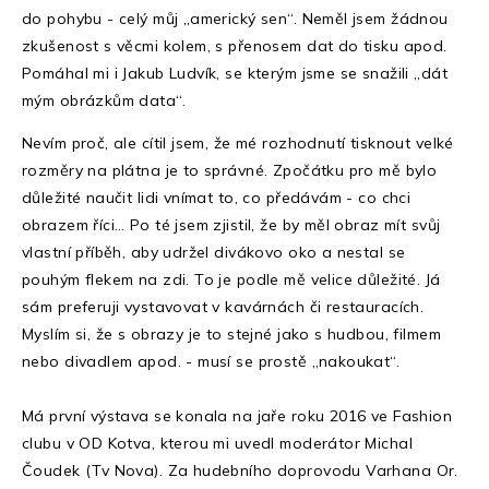
do pohybu - celý můj „americký sen“. Neměl jsem žádnou
zkušenost s věcmi kolem, s přenosem dat do tisku apod.
Pomáhal mi i Jakub Ludvík, se kterým jsme se snažili „dát
mým obrázkům data“.
Nevím proč, ale cítil jsem, že mé rozhodnutí tisknout velké
rozměry na plátna je to správné. Zpočátku pro mě bylo
důležité naučit lidi vnímat to, co předávám - co chci
obrazem říci… Po té jsem zjistil, že by měl obraz mít svůj
vlastní příběh, aby udržel divákovo oko a nestal se
pouhým flekem na zdi. To je podle mě velice důležité. Já
sám preferuji vystavovat v kavárnách či restauracích.
Myslím si, že s obrazy je to stejné jako s hudbou, filmem
nebo divadlem apod. - musí se prostě „nakoukat“.
Má první výstava se konala na jaře roku 2016 ve Fashion
clubu v OD Kotva, kterou mi uvedl moderátor Michal
Čoudek (Tv Nova). Za hudebního doprovodu Varhana Or.