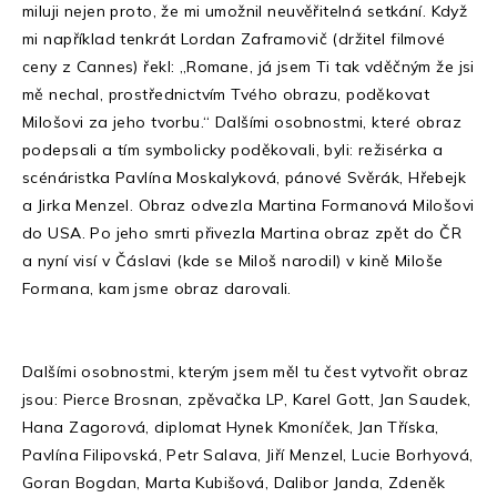
miluji nejen proto, že mi umožnil neuvěřitelná setkání. Když
mi například tenkrát Lordan Zaframovič (držitel filmové
ceny z Cannes) řekl: „Romane, já jsem Ti tak vděčným že jsi
mě nechal, prostřednictvím Tvého obrazu, poděkovat
Milošovi za jeho tvorbu.“ Dalšími osobnostmi, které obraz
podepsali a tím symbolicky poděkovali, byli: režisérka a
scénáristka Pavlína Moskalyková, pánové Svěrák, Hřebejk
a Jirka Menzel. Obraz odvezla Martina Formanová Milošovi
do USA. Po jeho smrti přivezla Martina obraz zpět do ČR
a nyní visí v Čáslavi (kde se Miloš narodil) v kině Miloše
Formana, kam jsme obraz darovali.
Dalšími osobnostmi, kterým jsem měl tu čest vytvořit obraz
jsou: Pierce Brosnan, zpěvačka LP, Karel Gott, Jan Saudek,
Hana Zagorová, diplomat Hynek Kmoníček, Jan Tříska,
Pavlína Filipovská, Petr Salava, Jiří Menzel, Lucie Borhyová,
Goran Bogdan, Marta Kubišová, Dalibor Janda, Zdeněk