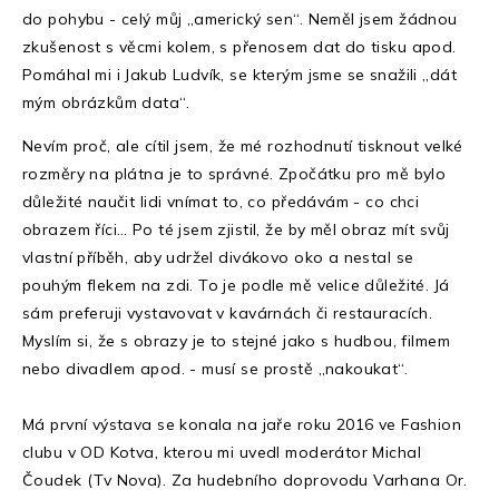
do pohybu - celý můj „americký sen“. Neměl jsem žádnou
zkušenost s věcmi kolem, s přenosem dat do tisku apod.
Pomáhal mi i Jakub Ludvík, se kterým jsme se snažili „dát
mým obrázkům data“.
Nevím proč, ale cítil jsem, že mé rozhodnutí tisknout velké
rozměry na plátna je to správné. Zpočátku pro mě bylo
důležité naučit lidi vnímat to, co předávám - co chci
obrazem říci… Po té jsem zjistil, že by měl obraz mít svůj
vlastní příběh, aby udržel divákovo oko a nestal se
pouhým flekem na zdi. To je podle mě velice důležité. Já
sám preferuji vystavovat v kavárnách či restauracích.
Myslím si, že s obrazy je to stejné jako s hudbou, filmem
nebo divadlem apod. - musí se prostě „nakoukat“.
Má první výstava se konala na jaře roku 2016 ve Fashion
clubu v OD Kotva, kterou mi uvedl moderátor Michal
Čoudek (Tv Nova). Za hudebního doprovodu Varhana Or.