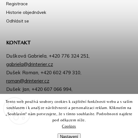
Registrace
Historie objednávek
Odhlásit se
KONTAKT
Dušková Gabriela,
+420 776 324 251
,
gabriela@drinterier.cz
Dušek Roman,
+420 602 479 310
,
roman@drinterier.cz
Dušek Jan,
+420 607 066 994
,
jan@drinterier.cz
Tento web používá soubory cookies k zajištění funkčnosti webu a s vaším
Sledujte nás na Facebooku
souhlasem i k analýze návštěvnosti a personalizaci reklam. Kliknutím na
Instagram
„Souhlasím“ nám potvrzujete, že s tímto souhlasíte. Podrobnosti najdete
pod odkazem níže.
Cookies
Nastavení