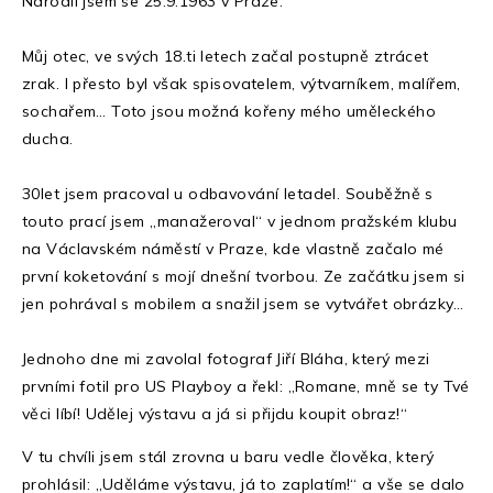
Narodil jsem se 25.9.1963 v Praze.
Můj otec, ve svých 18.ti letech začal postupně ztrácet
zrak. I přesto byl však spisovatelem, výtvarníkem, malířem,
sochařem… Toto jsou možná kořeny mého uměleckého
ducha.
30let jsem pracoval u odbavování letadel. Souběžně s
touto prací jsem „manažeroval“ v jednom pražském klubu
na Václavském náměstí v Praze, kde vlastně začalo mé
první koketování s mojí dnešní tvorbou. Ze začátku jsem si
jen pohrával s mobilem a snažil jsem se vytvářet obrázky…
Jednoho dne mi zavolal fotograf Jiří Bláha, který mezi
prvními fotil pro US Playboy a řekl: „Romane, mně se ty Tvé
věci líbí! Udělej výstavu a já si přijdu koupit obraz!“
V tu chvíli jsem stál zrovna u baru vedle člověka, který
prohlásil: „Uděláme výstavu, já to zaplatím!“ a vše se dalo