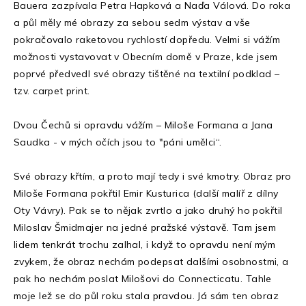
Bauera zazpívala Petra Hapková a Naďa Válová. Do roka
a půl měly mé obrazy za sebou sedm výstav a vše
pokračovalo raketovou rychlostí dopředu. Velmi si vážím
možnosti vystavovat v Obecním domě v Praze, kde jsem
poprvé předvedl své obrazy tištěné na textilní podklad –
tzv. carpet print.
Dvou Čechů si opravdu vážím – Miloše Formana a Jana
Saudka - v mých očích jsou to "páni umělci“.
Své obrazy křtím, a proto mají tedy i své kmotry. Obraz pro
Miloše Formana pokřtil Emir Kusturica (další malíř z dílny
Oty Vávry). Pak se to nějak zvrtlo a jako druhý ho pokřtil
Miloslav Šmidmajer na jedné pražské výstavě. Tam jsem
lidem tenkrát trochu zalhal, i když to opravdu není mým
zvykem, že obraz nechám podepsat dalšími osobnostmi, a
pak ho nechám poslat Milošovi do Connecticatu. Tahle
moje lež se do půl roku stala pravdou. Já sám ten obraz