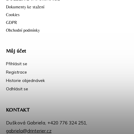
Dokumenty ke stažení
Cookies
GDPR
Obchodní podmínky
Můj účet
Přihlásit se
Registrace
Historie objednávek
Odhlásit se
KONTAKT
Dušková Gabriela,
+420 776 324 251
,
gabriela@drinterier.cz