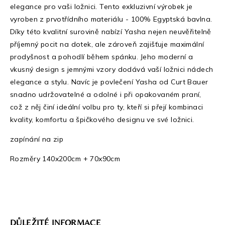
elegance pro vaši ložnici. Tento exkluzivní výrobek je
vyroben z prvotřídního materiálu - 100% Egyptská bavlna
.
Díky této kvalitní surovině nabízí Yasha nejen neuvěřitelně
příjemný pocit na dotek, ale zároveň zajišťuje maximální
prodyšnost a pohodlí během spánku. Jeho moderní a
vkusný design s jemnými vzory dodává vaší ložnici nádech
elegance a stylu. Navíc je povlečení Yasha od Curt Bauer
snadno udržovatelné a odolné i při opakovaném praní,
což z něj činí ideální volbu pro ty, kteří si přejí kombinaci
kvality, komfortu a špičkového designu ve své ložnici.
zapínání na zip
Rozměry 140x200cm + 70x90cm
DŮLEŽITÉ INFORMACE