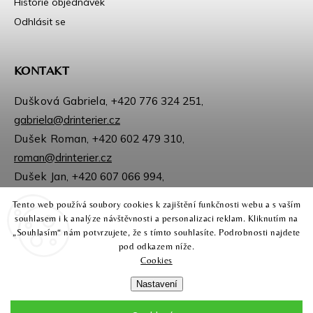
Historie objednávek
Odhlásit se
KONTAKT
Dušková Gabriela,
+420 776 324 251
,
gabriela@drinterier.cz
Dušek Roman,
+420 602 479 310
,
roman@drinterier.cz
Dušek Jan,
+420 607 066 994
,
jan@drinterier.cz
Tento web používá soubory cookies k zajištění funkčnosti webu a s vaším
Sledujte nás na Facebooku
souhlasem i k analýze návštěvnosti a personalizaci reklam. Kliknutím na
Instagram
„Souhlasím“ nám potvrzujete, že s tímto souhlasíte. Podrobnosti najdete
pod odkazem níže.
Cookies
Nastavení