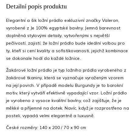
Detailní popis produktu
Elegantní a šik ložní prádlo exkluzivní značky Valeron,
vyrobené z Je 100% egyptské bavlny. Jemná barevnost
doplněná stylovými detaily, vytvořenými s největší
pečlivostí, zajistí, že ložní prádlo bude ideální volbou pro
ty, kteří si cení kvality a sofistikovanosti, jejichž kombinace
se dokonale hodí do každé ložnice.
Žakárové ložní prádlo je typ ložního prádla vyrobeného z
žakárové tkaniny, která se vyznačuje vyraženým vzorem
na její povrch. V případě modelu Burgundy je to barokní
motiv, který vytváří efektivně vypadající vzor. Ložní prádlo
je vyrobeno z vysoce kvalitní bavlny, což zajišťuje, že je
měkké a příjemné na dotek. Navíc, když je rozprostřeno na
posteli, vypadá velmi elegantně a luxusně.
České rozměry: 140 x 200 / 70 x 90 cm