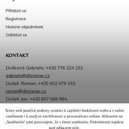
Přihlásit se
Registrace
Historie objednávek
Odhlásit se
KONTAKT
Dušková Gabriela,
+420 776 324 251
,
gabriela@drinterier.cz
Dušek Roman,
+420 602 479 310
,
roman@drinterier.cz
Dušek Jan,
+420 607 066 994
,
jan@drinterier.cz
Tento web používá soubory cookies k zajištění funkčnosti webu a s vaším
Sledujte nás na Facebooku
souhlasem i k analýze návštěvnosti a personalizaci reklam. Kliknutím na
Instagram
„Souhlasím“ nám potvrzujete, že s tímto souhlasíte. Podrobnosti najdete
pod odkazem níže.