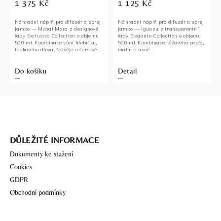
1 375 Kč
1 125 Kč
Náhradní náplň pro difuzér a sprej
Náhradní náplň pro difuzér a sprej
Jambo — Masai Mara z designové
Jambo — Iguazu z transparentní
řady Exclusivo Collection o objemu
řady Elegante Collection o objemu
500 ml. Kombinace vůní hřebíčku,
500 ml. Kombinace růžového pepře,
teakového dřeva, šalvěje a čerstvě...
malin a usně.
Do košíku
Detail
DŮLEŽITÉ INFORMACE
Dokumenty ke stažení
Cookies
GDPR
Obchodní podmínky