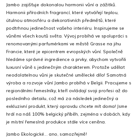
Jambo zajišťuje dokonalou harmonii vůní a zážitků.
Harmonii přírodních fragrancí, které vytvářejí teplou,
útulnou atmosféru a dekorativních předmětů, které
podtrhnou jedinečnost vašeho interiéru. Inspirujeme se
vůněmi všech koutů světa. Vývoj probíhá ve spolupráci s
renomovanými parfumérkami ve městě Grasse na jihu
Francie, které je epicentrem evropských vůní. Společně
hledáme správné ingredience a prvky, abychom vytvořili
luxusní vůně s jedinečným charakterem. Protože udělat
neodolatelnou vůni je skutečné umělecké dílo! Samotná
výroba a rozvoje vůní Jambo probíhá v Belgii. Pracujeme s
regionálními řemeslníky, kteří ovládají svoji profesi až do
posledního detailu, což má za následek jedinečný a
exkluzivní produkt, který opravdu chcete mít doma! Jsme
hrdí na náš 100% belgický příběh, zejména v dobách, kdy
je místní řemeslná produkce stále více ceněna.
Jambo Ekologické... ano, samozřejmě!