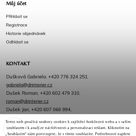
Můj účet
Přihlásit se
Registrace
Historie objednávek
Odhlásit se
KONTAKT
Dušková Gabriela,
+420 776 324 251
,
gabriela@drinterier.cz
Dušek Roman,
+420 602 479 310
,
roman@drinterier.cz
Dušek Jan,
+420 607 066 994
,
jan@drinterier.cz
Tento web používá soubory cookies k zajištění funkčnosti webu a s vaším
Sledujte nás na Facebooku
souhlasem i k analýze návštěvnosti a personalizaci reklam. Kliknutím na
Instagram
„Souhlasím“ nám potvrzujete, že s tímto souhlasíte. Podrobnosti najdete