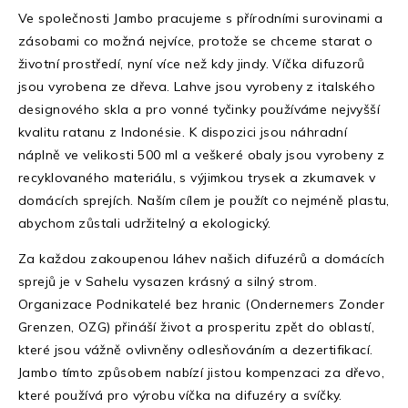
Ve společnosti Jambo pracujeme s přírodními surovinami a
zásobami co možná nejvíce, protože se chceme starat o
životní prostředí, nyní více než kdy jindy. Víčka difuzorů
jsou vyrobena ze dřeva. Lahve jsou vyrobeny z italského
designového skla a pro vonné tyčinky používáme nejvyšší
kvalitu ratanu z Indonésie. K dispozici jsou náhradní
náplně ve velikosti 500 ml a veškeré obaly jsou vyrobeny z
recyklovaného materiálu, s výjimkou trysek a zkumavek v
domácích sprejích. Naším cílem je použít co nejméně plastu,
abychom zůstali udržitelný a ekologický.
Za každou zakoupenou láhev našich difuzérů a domácích
sprejů je v Sahelu vysazen krásný a silný strom.
Organizace Podnikatelé bez hranic (Ondernemers Zonder
Grenzen, OZG) přináší život a prosperitu zpět do oblastí,
které jsou vážně ovlivněny odlesňováním a dezertifikací.
Jambo tímto způsobem nabízí jistou kompenzaci za dřevo,
které používá pro výrobu víčka na difuzéry a svíčky.