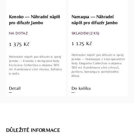
Konoko — Náhradní náplň
Namaqua — Náhradní
pro difuzér Jambo
náplň pro difuzér Jambo
NA DOTAZ
SKLADEM
(2 KS)
1 125 Kč
1 375 Kč
Náhradní náplň pro difuzér a sprej
Náhradní náplň pro difuzér a sprej
Jambo — Namaqua z transparentní
Jambo — Konoko z designové řady
řady Elegante Collection o objemu
Exclusivo Collection o objemu 500
500 ml. Kombinace vůní citrusů,
ml. Kombinace vůní rhumu, šafránu
jantaru, kanangy a santalového
a oudu.
dřeva.
Detail
Do košíku
DŮLEŽITÉ INFORMACE