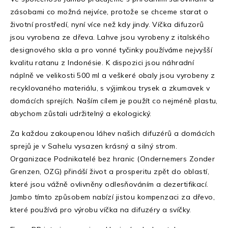
zásobami co možná nejvíce, protože se chceme starat o
životní prostředí, nyní více než kdy jindy. Víčka difuzorů
jsou vyrobena ze dřeva. Lahve jsou vyrobeny z italského
designového skla a pro vonné tyčinky používáme nejvyšší
kvalitu ratanu z Indonésie. K dispozici jsou náhradní
náplně ve velikosti 500 ml a veškeré obaly jsou vyrobeny z
recyklovaného materiálu, s výjimkou trysek a zkumavek v
domácích sprejích. Naším cílem je použít co nejméně plastu,
abychom zůstali udržitelný a ekologický.
Za každou zakoupenou láhev našich difuzérů a domácích
sprejů je v Sahelu vysazen krásný a silný strom.
Organizace Podnikatelé bez hranic (Ondernemers Zonder
Grenzen, OZG) přináší život a prosperitu zpět do oblastí,
které jsou vážně ovlivněny odlesňováním a dezertifikací.
Jambo tímto způsobem nabízí jistou kompenzaci za dřevo,
které používá pro výrobu víčka na difuzéry a svíčky.