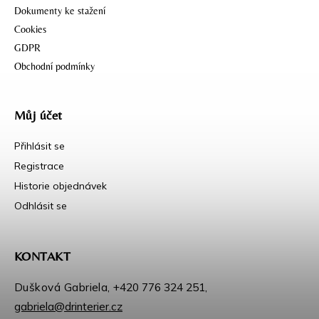
Dokumenty ke stažení
Cookies
GDPR
Obchodní podmínky
Můj účet
Přihlásit se
Registrace
Historie objednávek
Odhlásit se
KONTAKT
Dušková Gabriela,
+420 776 324 251
,
gabriela@drinterier.cz