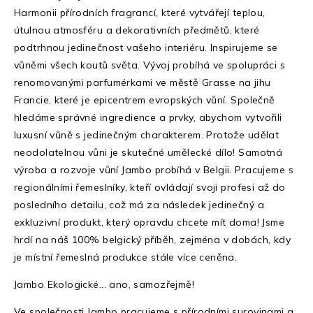
Harmonii přírodních fragrancí, které vytvářejí teplou,
útulnou atmosféru a dekorativních předmětů, které
podtrhnou jedinečnost vašeho interiéru. Inspirujeme se
vůněmi všech koutů světa. Vývoj probíhá ve spolupráci s
renomovanými parfumérkami ve městě Grasse na jihu
Francie, které je epicentrem evropských vůní. Společně
hledáme správné ingredience a prvky, abychom vytvořili
luxusní vůně s jedinečným charakterem. Protože udělat
neodolatelnou vůni je skutečné umělecké dílo! Samotná
výroba a rozvoje vůní Jambo probíhá v Belgii. Pracujeme s
regionálními řemeslníky, kteří ovládají svoji profesi až do
posledního detailu, což má za následek jedinečný a
exkluzivní produkt, který opravdu chcete mít doma! Jsme
hrdí na náš 100% belgický příběh, zejména v dobách, kdy
je místní řemeslná produkce stále více ceněna.
Jambo Ekologické... ano, samozřejmě!
Ve společnosti Jambo pracujeme s přírodními surovinami a