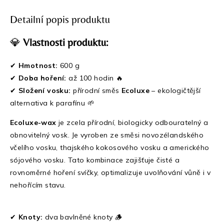
Detailní popis produktu
💎
Vlastnosti produktu:
✔
Hmotnost:
600 g
✔
Doba hoření:
až 100 hodin 🔥
✔
Složení vosku:
přírodní směs
Ecoluxe
– ekologičtější
alternativa k parafínu 🌱
Ecoluxe-wax
je zcela přírodní, biologicky odbouratelný a
obnovitelný vosk. Je vyroben ze směsi novozélandského
včelího vosku, thajského kokosového vosku a amerického
sójového vosku. Tato kombinace zajišťuje čisté a
rovnoměrné hoření svíčky, optimalizuje uvolňování vůně i v
nehořícím stavu.
✔
Knoty:
dva bavlněné knoty 🪵