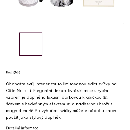
Kód:
5689
Obohaťte svůj interiér touto limitovanou edicí svíčky od
Côte Noire. 🕯️ Elegantní dekorativní sklenice s rybím
vzorem je doplněna luxusní dárkovou krabičkou 🎀,
šátkem s hedvábným efektem 🧣 a nádhernou broží s
magnetem. 💎 Po vyhoření svíčky můžete nádobu znovu
použít jako stylový doplněk.
Detailní informace