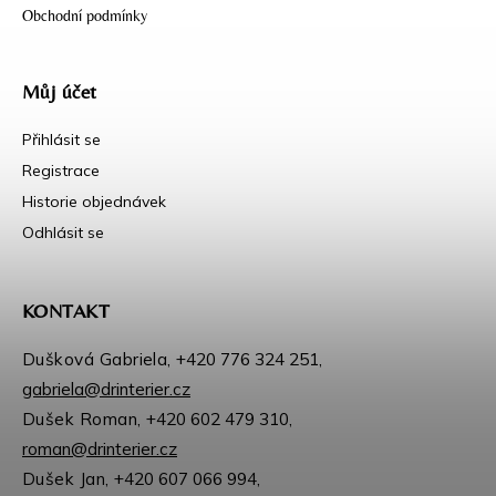
Obchodní podmínky
Můj účet
Přihlásit se
Registrace
Historie objednávek
Odhlásit se
KONTAKT
Dušková Gabriela,
+420 776 324 251
,
gabriela@drinterier.cz
Dušek Roman,
+420 602 479 310
,
roman@drinterier.cz
Dušek Jan,
+420 607 066 994
,