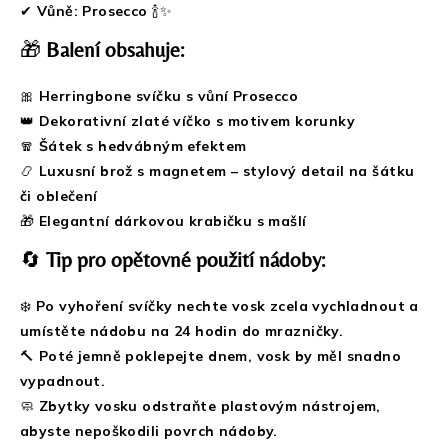
✔
Vůně:
Prosecco
🍾✨
🎁
Balení obsahuje:
🎀
Herringbone svíčku s vůní Prosecco
👑
Dekorativní zlaté víčko s motivem korunky
🧣
Šátek s hedvábným efektem
📿
Luxusní brož s magnetem – stylový detail na šátku
či oblečení
🎁
Elegantní dárkovou krabičku s mašlí
🔄
Tip pro opětovné použití nádoby:
❄️
Po vyhoření svíčky nechte vosk zcela vychladnout a
umístěte nádobu na 24 hodin do mrazničky.
🔨
Poté jemně poklepejte dnem, vosk by měl snadno
vypadnout.
🧼
Zbytky vosku odstraňte plastovým nástrojem,
abyste nepoškodili povrch nádoby.