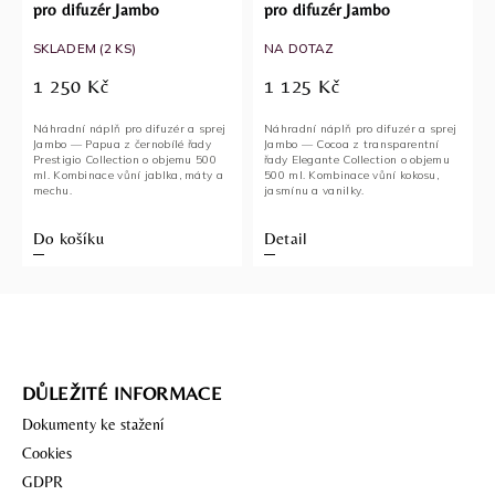
pro difuzér Jambo
pro difuzér Jambo
SKLADEM
(2 KS)
NA DOTAZ
1 250 Kč
1 125 Kč
Náhradní náplň pro difuzér a sprej
Náhradní náplň pro difuzér a sprej
Jambo — Papua z černobílé řady
Jambo — Cocoa z transparentní
Prestigio Collection o objemu 500
řady Elegante Collection o objemu
ml. Kombinace vůní jablka, máty a
500 ml. Kombinace vůní kokosu,
mechu.
jasmínu a vanilky.
Do košíku
Detail
DŮLEŽITÉ INFORMACE
Dokumenty ke stažení
Cookies
GDPR