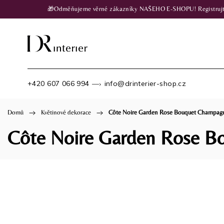
🎁Odměňujeme věrné zákazníky NAŠEHO E-SHOPU! Registrujte se
+420 607 066 994
info@drinterier-shop.cz
—›
Domů
/
Květinové dekorace
/
Côte Noire Garden Rose Bouquet Champagne
Côte Noire Garden Rose Bo