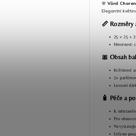
🌸
Vůně Charen
Elegantní květi
📏 Rozměry 
25 × 25 × 
Hmotnost: c
🎀 Obsah ba
Květinové 
2× parfémov
Luxusní dár
🧴 Péče a po
K odstraněn
Pro obnoven
Nevystavujt
Určeno pouz