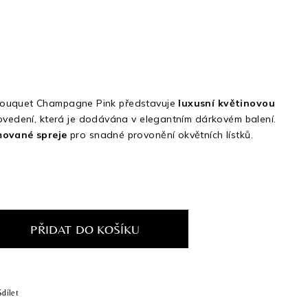
Bouquet Champagne Pink představuje
luxusní květinovou
rovedení, která je dodávána v elegantním dárkovém balení.
mované spreje
pro snadné provonění okvětních lístků.
PŘIDAT DO KOŠÍKU
Sdílet