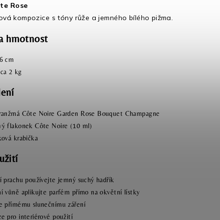
te Rose
nová kompozice s tóny růže a jemného bílého pižma.
a hmotnost
26 cm
ca 2 kg
lení
aranžmá Côte Noire Garden Rose Bouquet Champagne
ý flakonek Côte Noire (10 ml)
ková krabička
užití
í prachu používejte jemný suchý hadřík
í vůně aplikujte parfém přímo na okvětní lístky
e přímému slunečnímu záření
e pro interiérové použití