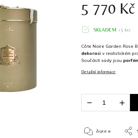
5 770 Kč
SKLADEM
(5 ks)
Côte Noire Garden Rose 
dekoraci
v realistickém p
Součástí sady jsou
parfé
Detailní informace
Zeptat se