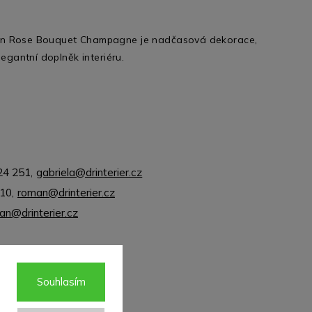
den Rose Bouquet Champagne je nadčasová dekorace,
legantní doplněk interiéru.
24 251
,
gabriela@drinterier.cz
310
,
roman@drinterier.cz
jan@drinterier.cz
Souhlasím