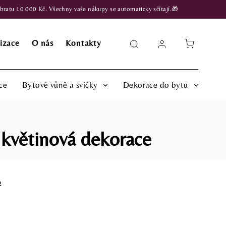
atu 10 000 Kč. Všechny vaše nákupy se automaticky sčítají.🎁
izace
O nás
Kontakty
ce
Bytové vůně a svíčky
Dekorace do bytu
květinová dekorace
o