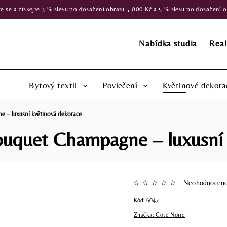
 a získejte 3 % slevu po dosažení obratu 5 000 Kč a 5 % slevu po dosažení obr
Nabídka studia
Real
Bytový textil
Povlečení
Květinové dekora
 – luxusní květinová dekorace
uquet Champagne – luxusní 
Neohodnocen
Kód:
6047
Značka:
Cote Noire