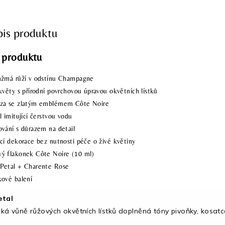
pis produktu
 produktu
nžmá růží v odstínu Champagne
květy s přírodní povrchovou úpravou okvětních lístků
áza se zlatým emblémem Côte Noire
l imitující čerstvou vodu
ování s důrazem na detail
ící dekorace bez nutnosti péče o živé květiny
ý flakonek Côte Noire (10 ml)
Petal + Charente Rose
kové balení
etal
ká vůně růžových okvětních lístků doplněná tóny pivoňky, kosatce