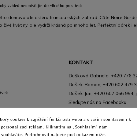
obý vzhled neumisťujte do vlhkého prostředí
vého domova atmosféru francouzských zahrad. Côte Noire Gar
o živé květiny, ale vydrží krásná po mnoho let. Perfektní dárek i e
KONTAKT
Dušková Gabriela,
+420 776 3
Dušek Roman,
+420 602 479 
ávek
Dušek Jan,
+420 607 066 994
,
Sledujte nás na Facebooku
Instagram
ory cookies k zajištění funkčnosti webu a s vaším souhlasem i k
a personalizaci reklam. Kliknutím na „Souhlasím“ nám
o souhlasíte. Podrobnosti najdete pod odkazem níže.