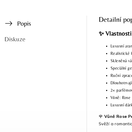
Detailní po
Popis
✨ Vlastnosti
Diskuze
Luxusní ara
Realistické 
Skleněná v
Speciální ge
Ruční zprac
Dlouhotrvaj
2× parfémov
Vůně: Rose 
Luxusní dár
🌹
Vůně Rose P
Svěží a romantic