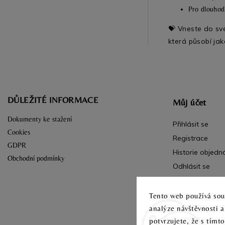
Pro dlouhod
💝 Vneste do s
která působí jak
DŮLEŽITÉ INFORMACE
Můj účet
Dokumenty ke stažení
Přihlásit se
Cookies
Registrace
GDPR
Historie objedn
Obchodní podmínky
Odhlásit se
Tento web používá soub
analýze návštěvnosti 
potvrzujete, že s tímt