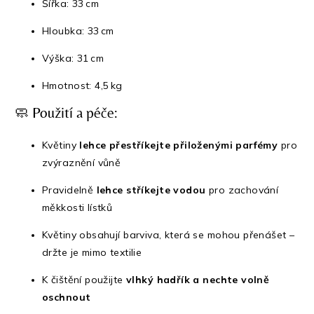
Šířka: 33 cm
Hloubka: 33 cm
Výška: 31 cm
Hmotnost: 4,5 kg
🧼 Použití a péče:
Květiny
lehce přestříkejte přiloženými parfémy
pro
zvýraznění vůně
Pravidelně
lehce stříkejte vodou
pro zachování
měkkosti lístků
Květiny obsahují barviva, která se mohou přenášet –
držte je mimo textilie
K čištění použijte
vlhký hadřík a nechte volně
oschnout