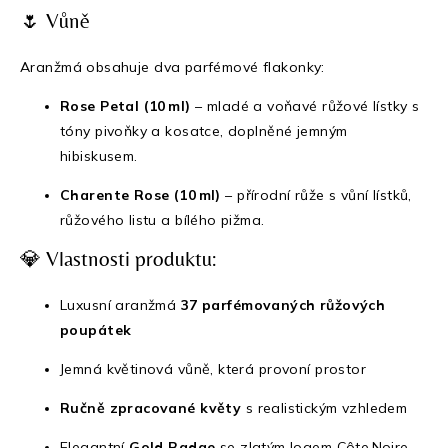
🌷 Vůně
Aranžmá obsahuje dva parfémové flakonky:
Rose Petal (10 ml)
– mladé a voňavé růžové lístky s
tóny pivoňky a kosatce, doplněné jemným
hibiskusem.
Charente Rose (10 ml)
– přírodní růže s vůní lístků,
růžového listu a bílého pižma.
💎 Vlastnosti produktu:
Luxusní aranžmá
37 parfémovaných růžových
poupátek
Jemná květinová vůně, která provoní prostor
Ručně zpracované květy
s realistickým vzhledem
Elegantní
Gold Badge
se zlatým logem Côte Noire