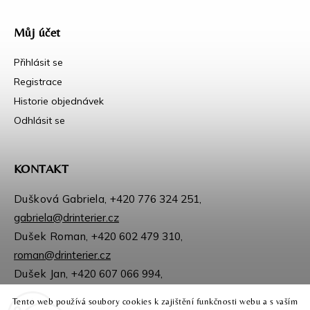
Můj účet
Přihlásit se
Registrace
Historie objednávek
Odhlásit se
KONTAKT
Dušková Gabriela,
+420 776 324 251
,
gabriela@drinterier.cz
Dušek Roman,
+420 602 479 310
,
roman@drinterier.cz
Dušek Jan,
+420 607 066 994
,
jan@drinterier.cz
Tento web používá soubory cookies k zajištění funkčnosti webu a s vaším