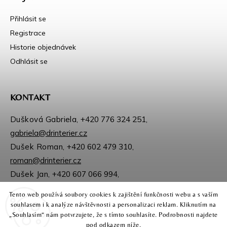
Přihlásit se
Registrace
Historie objednávek
Odhlásit se
KONTAKT
Dušková Gabriela,
+420 776 324 251
,
gabriela@drinterier.cz
Dušek Roman,
+420 602 479 310
,
roman@drinterier.cz
Dušek Jan,
+420 607 066 994
,
jan@drinterier.cz
Tento web používá soubory cookies k zajištění funkčnosti webu a s vaším
Sledujte nás na Facebooku
souhlasem i k analýze návštěvnosti a personalizaci reklam. Kliknutím na
Instagram
„Souhlasím“ nám potvrzujete, že s tímto souhlasíte. Podrobnosti najdete
pod odkazem níže.