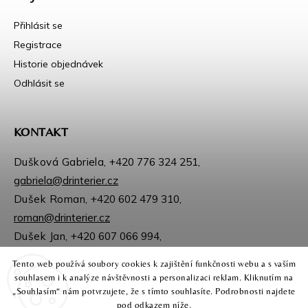
Přihlásit se
Registrace
Historie objednávek
Odhlásit se
KONTAKT
Dušková Gabriela,
+420 776 324 251
,
gabriela@drinterier.cz
Dušek Roman,
+420 602 479 310
,
roman@drinterier.cz
Dušek Jan,
+420 607 066 994
,
jan@drinterier.cz
Tento web používá soubory cookies k zajištění funkčnosti webu a s vaším
Sledujte nás na Facebooku
souhlasem i k analýze návštěvnosti a personalizaci reklam. Kliknutím na
Instagram
„Souhlasím“ nám potvrzujete, že s tímto souhlasíte. Podrobnosti najdete
pod odkazem níže.