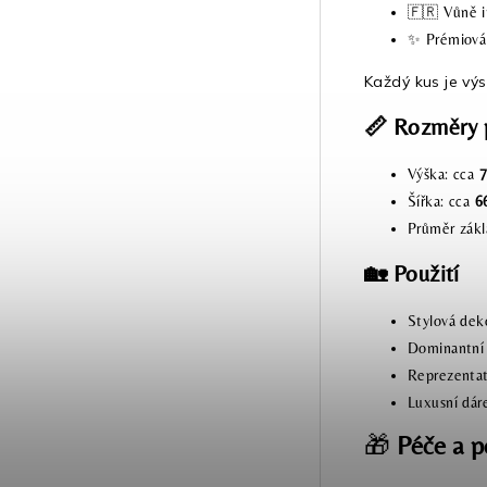
🇫🇷 Vůně i
✨ Prémiová 
Každý kus je výs
📏
Rozměry 
Výška: cca
Šířka: cca
6
Průměr zákl
🏡
Použití
Stylová dek
Dominantní p
Reprezentat
Luxusní dár
🎁
Péče a p