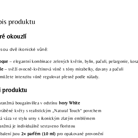
pis produktu
ré okouzlí
jsou dvě ikonické vůně:
oque
– elegantní kombinace zelených květin, bylin, pačuli, pelargonie, kosat
ie
– svěží ovocně-květinová vůně s tóny mirabelky, davany a pačuli
 můžete intenzitu vůně regulovat přesně podle nálady.
i produktu
aranžmá bougainvillea v odstínu
Ivory White
yráběné květy s realistickým „Natural Touch“ povrchem
á váza ve stylu urny s ikonickým zlatým emblémem
anžmá je individuálně sestaveno floristou
 balení jsou
2× parfém (10 ml)
pro opakované provonění