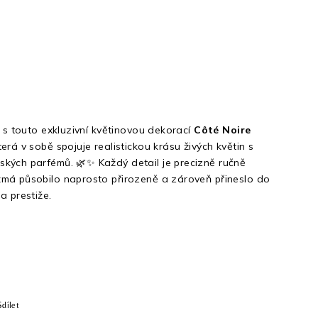
s s touto exkluzivní květinovou dekorací
Côté Noire
která v sobě spojuje realistickou krásu živých květin s
kých parfémů. 🌿✨ Každý detail je precizně ručně
má působilo naprosto přirozeně a zároveň přineslo do
a prestiže.
Sdílet