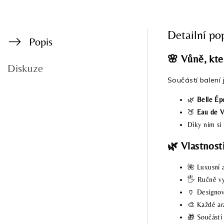
Detailní po
Popis
🌸 Vůně, kte
Diskuze
Součástí balení 
🌿
Belle Ép
🍑
Eau de V
Díky nim si
🌿
Vlastnost
🌺 Luxusní 
🖐️ Ručně v
🏺 Designov
🎨 Každé ar
🎁 Součástí