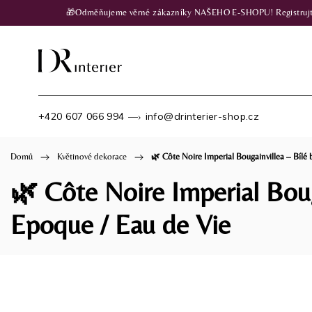
🎁Odměňujeme věrné zákazníky NAŠEHO E-SHOPU! Registrujte se
+420 607 066 994
info@drinterier-shop.cz
—›
Domů
/
Květinové dekorace
/
🌿 Côte Noire Imperial Bougainvillea – Bílé 
🌿 Côte Noire Imperial Bouga
Epoque / Eau de Vie