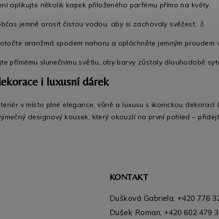
ní aplikujte několik kapek přiloženého parfému přímo na květy.
občas jemně orosit čistou vodou, aby si zachovaly svěžest. 💧
í otočte aranžmá spodem nahoru a opláchněte jemným proudem v
te přímému slunečnímu světlu, aby barvy zůstaly dlouhodobě syté
dekorace i luxusní dárek
teriér v místo plné elegance, vůně a luxusu s ikonickou dekorací 
ýjimečný designový kousek, který okouzlí na první pohled – přidej
KONTAKT
Dušková Gabriela,
+420 776 3
Dušek Roman,
+420 602 479 