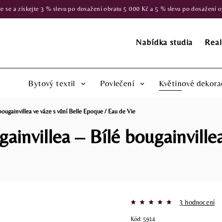
 a získejte 3 % slevu po dosažení obratu 5 000 Kč a 5 % slevu po dosažení obr
Nabídka studia
Real
Bytový textil
Povlečení
Květinové dekora
bougainvillea ve váze s vůní Belle Epoque / Eau de Vie
invillea – Bílé bougainvillea
3 hodnocení
Kód:
5914