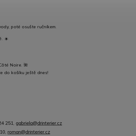
ody, poté osušte ručníkem.
. ☀️
Côté Noire. 🌺
te do košíku ještě dnes!
24 251
,
gabriela@drinterier.cz
310
,
roman@drinterier.cz