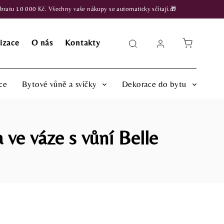
atu 10 000 Kč. Všechny vaše nákupy se automaticky sčítají.🎁
izace
O nás
Kontakty
ce
Bytové vůně a svíčky
Dekorace do bytu
 ve váze s vůní Belle