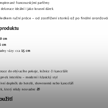
nspirované francouzskými parfémy
dekorace ideální i jako luxusní dárek
ledkem ruční práce – od zastřižení stonků až po finální aranžová
produktu
70 cm
6 cm
adny vázy: cca
15 cm
orace do obývacího pokoje, ložnice či kanceláře
rvek interiéru – moderní i klasický styl
ivní doplněk do hotelů, showroomů nebo kanceláří
ek, který nikdy neuvadne 🎁
oužití