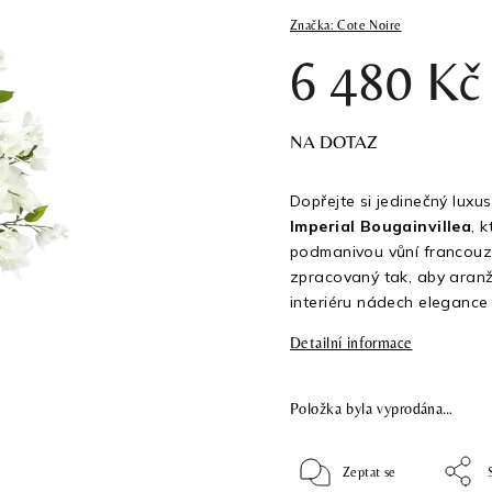
Značka:
Cote Noire
6 480 Kč
NA DOTAZ
Dopřejte si jedinečný luxu
Imperial Bougainvillea
, 
podmanivou vůní francouzs
zpracovaný tak, aby aranž
interiéru nádech elegance 
Detailní informace
Položka byla vyprodána…
Zeptat se