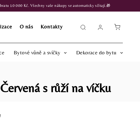
atu 10 000 Kč. Všechny vaše nákupy se automaticky sčítají.🎁
izace
O nás
Kontakty
ce
Bytové vůně a svíčky
Dekorace do bytu
Červená s růží na víčku
o