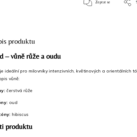
Zeptat se
pis produktu
d – vůně růže a oudu
 ideální pro milovníky intenzivních, květinových a orientálních 
opis vůně:
ny:
čerstvá růže
óny:
oud
tóny:
hibiscus
ti produktu