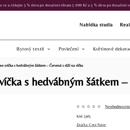
 a získejte 3 % slevu po dosažení obratu 5 000 Kč a 5 % slevu po dosažení obr
Nabídka studia
Real
Bytový textil
Povlečení
Květinové dekora
one svíčka s hedvábným šátkem – Červená s růží na víčku
svíčka s hedvábným šátkem – 
Neohodnocen
Kód:
5905
Značka:
Cote Noire