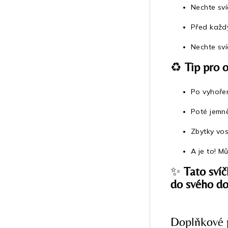
Nechte sví
Před každ
Nechte sv
♻️
Tip pro 
Po vyhořen
Poté jemn
Zbytky vos
A je to! M
✨
Tato svíč
do svého d
Doplňkové 