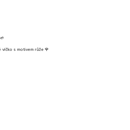
 🌱
 víčko s motivem růže 🌹