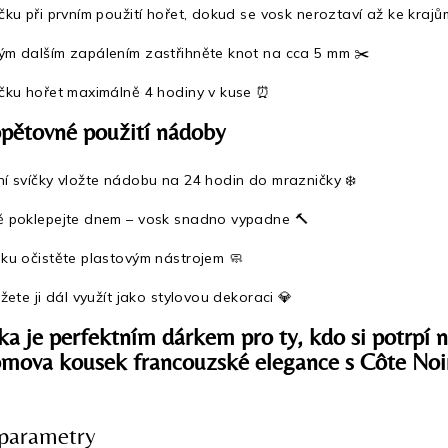
čku při prvním použití hořet, dokud se vosk neroztaví až ke krajů
ým dalším zapálením zastřihněte knot na cca 5 mm ✂️
íčku hořet maximálně 4 hodiny v kuse ⏰
opětovné použití nádoby
í svíčky vložte nádobu na 24 hodin do mrazničky ❄️
ě poklepejte dnem – vosk snadno vypadne 🔨
ku očistěte plastovým nástrojem 🧼
ůžete ji dál využít jako stylovou dekoraci 💎
ka je perfektním dárkem pro ty, kdo si potrpí na
omova kousek francouzské elegance s Côte Noi
parametry