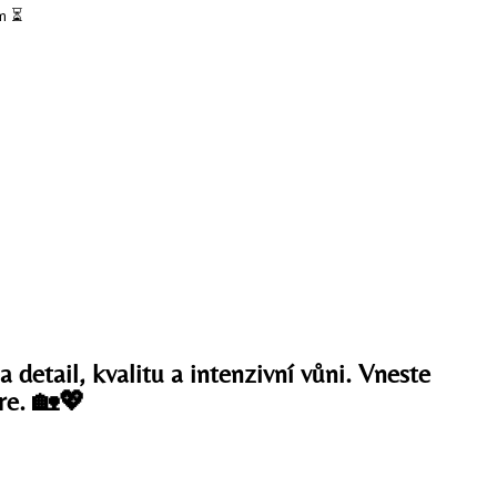
m ⏳
 detail, kvalitu a intenzivní vůni. Vneste
re. 🏡💖