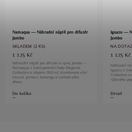
Namaqua — Náhradní náplň pro difuzér
Iguazu — N
Jambo
Jambo
SKLADEM
(2 KS)
NA DOTA
1 125 Kč
1 125 Kč
Náhradní náplň pro difuzér a sprej Jambo —
Náhradní náp
Namaqua z transparentní řady Elegante
Iguazu z tra
Collection o objemu 500 ml. Kombinace vůní
Collection 
citrusů, jantaru, kanangy a santalového
dřeva.
Do košíku
Detail