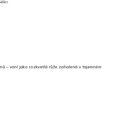
Sdílet
tónů – voní jako rozkvetlá růže zahalená v tajemném