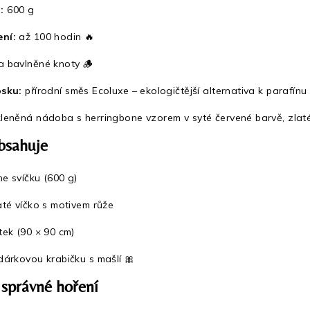
:
600 g
ní:
až 100 hodin 🔥
 bavlněné knoty 🪵
osku:
přírodní směs Ecoluxe – ekologičtější alternativa k parafínu
leněná nádoba s herringbone vzorem v syté červené barvě, zlaté
bsahuje
e svíčku (600 g)
até víčko s motivem růže
tek (90 × 90 cm)
dárkovou krabičku s mašlí 🎀
 správné hoření