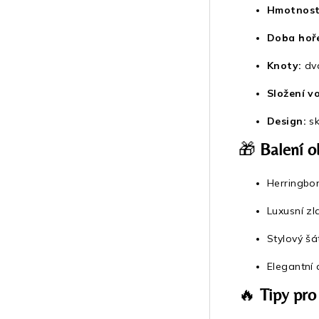
Hmotnost
Doba hoře
Knoty:
dva
Složení v
Design:
sk
🎁
Balení o
Herringbon
Luxusní zl
Stylový šá
Elegantní 
🔥
Tipy pro