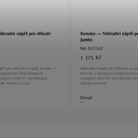
áhradní náplň pro difuzér
Konoko — Náhradní náplň pr
Jambo
Z
NA DOTAZ
1 375 Kč
lň pro difuzér a sprej Jambo —
Náhradní náplň pro difuzér a sp
nsparentní řady Elegante
Konoko z designové řady Exclusi
o objemu 500 ml. Kombinace
o objemu 500 ml. Kombinace vůn
růžového pepře, malin a usně.
šafránu a oudu.
Detail