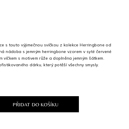
ce s touto výjimečnou svíčkou z kolekce Herringbone od
ěná nádoba s jemným herringbone vzorem v syté červené
ým víčkem s motivem růže a doplněna jemným šátkem.
ofistikovaného dárku, který potěší všechny smysly.
PŘIDAT DO KOŠÍKU