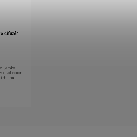
o difuzér
rej Jambo —
vo Collection
í rhumu,