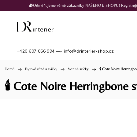
🎁Odměňujeme věrné zákazníky NAŠEHO E-SHOPU! Registrujte se
+420 607 066 994
info@drinterier-shop.cz
—›
Domů
/
Bytové vůně a svíčky
/
Vonné svíčky
/
🕯️ Cote Noire Herringb
🕯️ Cote Noire Herringbone 