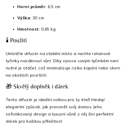
Horní průměr:
6,5 cm
Výška:
30 cm
Hmotnost:
0,65 kg
🕯️ Použití
Umístěte difuzér na stabilní místo a nechte ratanové
tyčinky nasáknout vůní. Díky vysoce savým tyčinkám není
nutné je otáčet, což minimalizuje riziko kapání nebo skvrn
na okolních površích.
🎁 Skvělý doplněk i dárek
Tento difuzér je ideální volbou pro ty, kteří hledají
elegantní způsob, jak provonět svůj domov. Jeho
sofistikovaný design a luxusní vůně z něj činí perfektní
dárek pro každou příležitost.