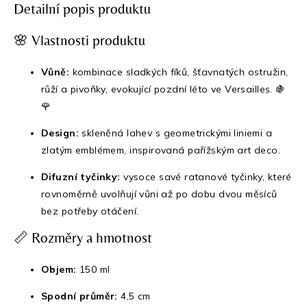
Detailní popis produktu
🌸 Vlastnosti produktu
Vůně:
kombinace sladkých fíků, šťavnatých ostružin,
růží a pivoňky, evokující pozdní léto ve Versailles. 🍇
🌹
Design:
skleněná lahev s geometrickými liniemi a
zlatým emblémem, inspirovaná pařížským art deco.
Difuzní tyčinky:
vysoce savé ratanové tyčinky, které
rovnoměrně uvolňují vůni až po dobu dvou měsíců
bez potřeby otáčení.
📏 Rozměry a hmotnost
Objem:
150 ml
Spodní průměr:
4,5 cm