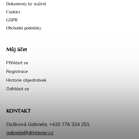
Dokumenty ke stažení
Cookies
GDPR
Obchodní podmínky
Můj účet
Přihlásit se
Registrace
Historie objednávek
Odhlásit se
KONTAKT
Dušková Gabriela,
+420 776 324 251
,
gabriela@drinterier.cz