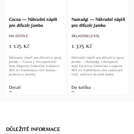
Cocoa — Náhradní náplň
Namadgi — Náhradní náplň
pro difuzér Jambo
pro difuzér Jambo
NA DOTAZ
SKLADEM
(2 KS)
1 125 Kč
1 375 Kč
Náhradní náplň pro difuzér a sprej
Náhradní náplň pro difuzér a sprej
Jambo — Cocoa z transparentní
Jambo — Namadgi z designové
řady Elegante Collection o objemu
řady Exclusivo Collection o objemu
500 ml. Kombinace vůní kokosu,
500 ml. Kombinace vůní cedrových
jasmínu a vanilky.
listů, skořice a fazolek tonka.
Detail
Do košíku
DŮLEŽITÉ INFORMACE